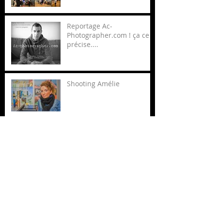
Reportage Ac-
Photographer.com ! ça ce
précise....
Shooting Amélie
Food Photography
Edition, Shooting Ornella