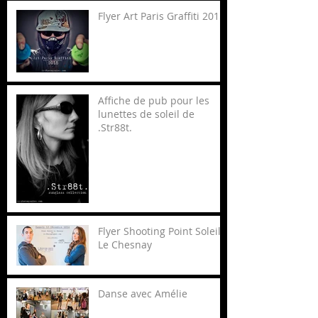
Flyer Art Paris Graffiti 2015
Affiche de pub pour les
lunettes de soleil de
.Str88t.
Flyer Shooting Point Soleil
Le Chesnay
Danse avec Amélie