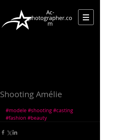
Ac-
photographer.co
m
Street
photographer
Street Shooting
Studio
photography
Shooting Amélie
#modele
#shooting
#casting
#fashion
#beauty